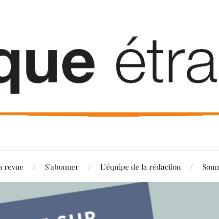
a revue
S’abonner
L’équipe de la rédaction
Soum