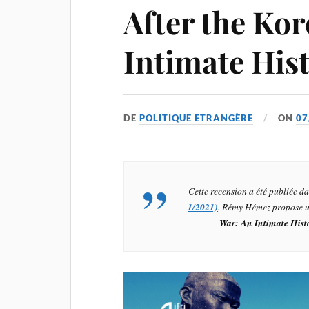
After the Ko
Intimate His
DE
POLITIQUE ETRANGÈRE
ON
07
Cette recension a été publiée 
1/2021)
. Rémy Hémez propose u
War: An Intimate Hist