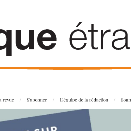
a revue
S’abonner
L’équipe de la rédaction
Soum