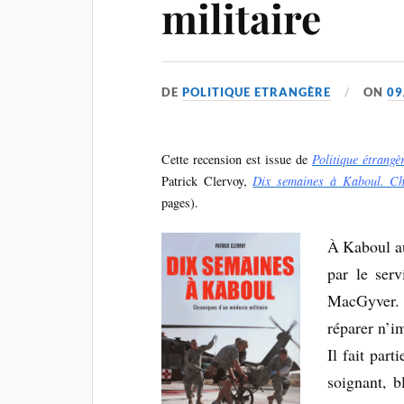
militaire
DE
POLITIQUE ETRANGÈRE
ON
09
Cette recension est issue de
Politique étrangè
Patrick Clervoy,
Dix semaines à Kaboul. Chr
pages).
À Kaboul aus
par le ser
MacGyver. 
réparer n’i
Il fait par
soignant, b