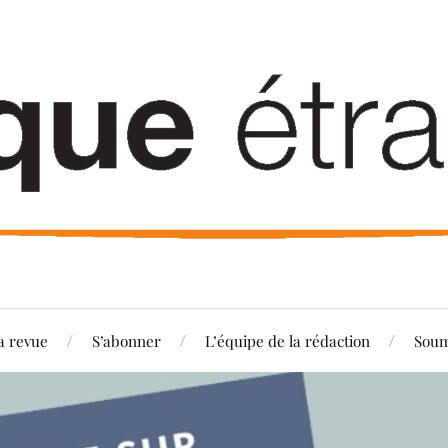
a revue
S’abonner
L’équipe de la rédaction
Soum