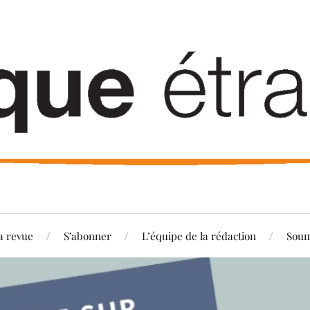
a revue
S’abonner
L’équipe de la rédaction
Soum