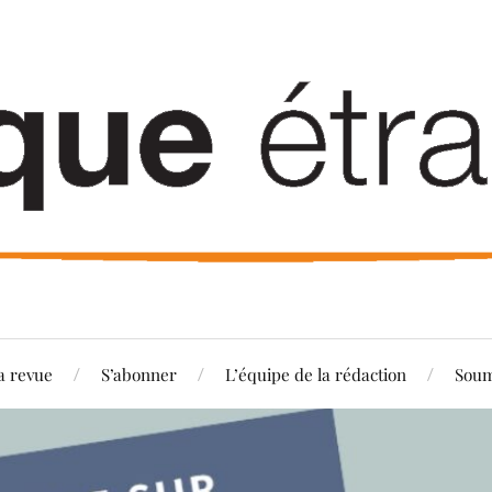
a revue
S’abonner
L’équipe de la rédaction
Soum