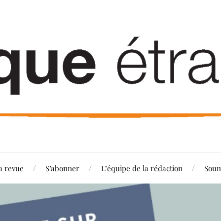
a revue
S’abonner
L’équipe de la rédaction
Soum