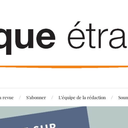
a revue
S’abonner
L’équipe de la rédaction
Soum