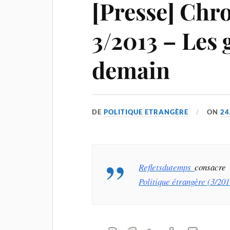
[Presse] Chr
3/2013 – Les 
demain
DE
POLITIQUE ETRANGÈRE
ON
24
Refletsdutemps
consacre 
Politique étrangère
(3/201