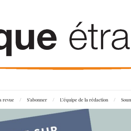
a revue
S’abonner
L’équipe de la rédaction
Soum