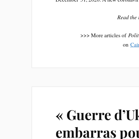
Read the r
>>> More articles of
Poli
on
Cai
« Guerre d’Uk
embarras pou