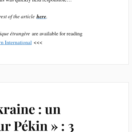
est of the article
here
.
tique étrangère
are available for reading
rn International
<<<
raine : un
r Pékin » : 3