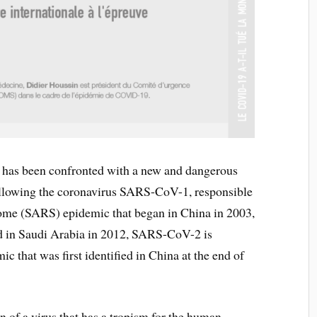
 has been confronted with a new and dangerous
ollowing the coronavirus SARS-CoV-1, responsible
drome (SARS) epidemic that began in China in 2003,
in Saudi Arabia in 2012, SARS-CoV-2 is
 that was first identified in China at the end of
n of a virus that has a tropism for the human