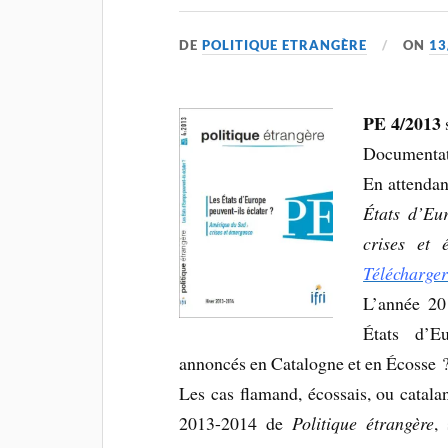
DE
POLITIQUE ETRANGÈRE
ON
13
PE 4/2013
s
Documentati
En attendan
États d’Eur
crises et 
Télécharge
L’année 201
États d’E
annoncés en Catalogne et en Écosse ?
Les cas flamand, écossais, ou catala
2013-2014 de
Politique étrangère
,