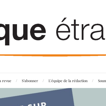
a revue
S’abonner
L’équipe de la rédaction
Soum